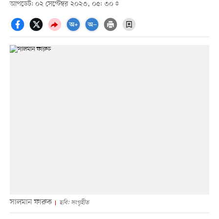
আপডেট: ০২ সেপ্টেম্বর ২০২৩, ০৫: ৩০
সালমান ফারুক
ছবি: সংগৃহীত