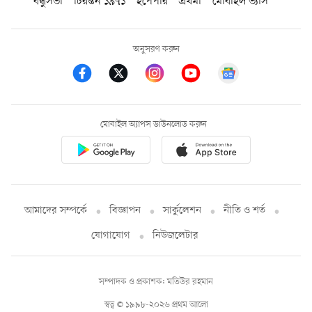
বন্ধুসভা
চিরন্তন ১৯৭১
ইপেপার
প্রথমা
মোবাইল ভ্যাস
অনুসরণ করুন
মোবাইল অ্যাপস ডাউনলোড করুন
আমাদের সম্পর্কে
বিজ্ঞাপন
সার্কুলেশন
নীতি ও শর্ত
যোগাযোগ
নিউজলেটার
সম্পাদক ও প্রকাশক: মতিউর রহমান
স্বত্ব © ১৯৯৮-২০২৬ প্রথম আলো