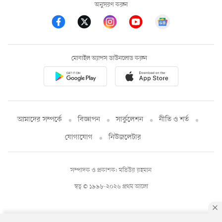
অনুসরণ করুন
মোবাইল অ্যাপস ডাউনলোড করুন
আমাদের সম্পর্কে
বিজ্ঞাপন
সার্কুলেশন
নীতি ও শর্ত
যোগাযোগ
নিউজলেটার
সম্পাদক ও প্রকাশক: মতিউর রহমান
স্বত্ব © ১৯৯৮-২০২৬ প্রথম আলো