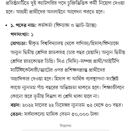
প্রতিষ্ঠানটিতে দুই ক্যাটাগরির পদে চুক্তিভিত্তিক কর্মী নিয়োগ দেওয়া
হবে। আগ্রহী প্রার্থীদের অনলাইনে আবেদন করতে হবে।
কর্মকর্তা (ফিন্যান্স ও ভ্যাট–ট্যাক্স)
১. পদের নাম:
১
পদসংখ্যা:
স্বীকৃত বিশ্ববিদ্যালয় থেকে বাণিজ্য/হিসাব/ফিন্যান্সে
যোগ্যতা:
অন্যূন দ্বিতীয় শ্রেণির স্নাতকসহ (চার বছর মেয়াদি) অন্যূন দ্বিতীয়
শ্রেণির স্নাতকোত্তর ডিগ্রি। সিএ (সিসি)–সম্পন্ন প্রার্থী/আইটিপি
সার্টিফিকেটধারী/ভ্যাটের ওপর প্রশিক্ষণপ্রাপ্ত প্রার্থীদের
অগ্রাধিকার দেওয়া হবে। হিসাব বা আর্থিক ব্যবস্থাপনা-সংশ্লিষ্ট
কাজে ন্যূনতম পাঁচ বছরের অভিজ্ঞতা থাকতে হবে। শিক্ষাজীবনে
কোনো স্তরে তৃতীয় বিভাগ বা শ্রেণি থাকা যাবে না।
২০২২ সালের ২২ ডিসেম্বর ন্যূনতম ৩২ থেকে ৫০ বছর।
বয়স:
সর্বসাকল্যে মাসিক বেতন ৫০,০০০ টাকা
বেতন: