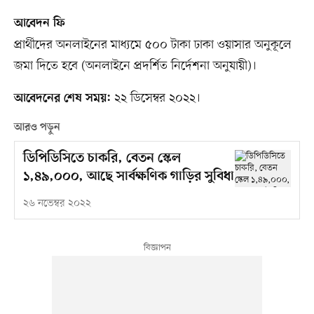
আবেদন ফি
প্রার্থীদের অনলাইনের মাধ্যমে ৫০০ টাকা ঢাকা ওয়াসার অনুকূলে
জমা দিতে হবে (অনলাইনে প্রদর্শিত নির্দেশনা অনুযায়ী)।
২২ ডিসেম্বর ২০২২।
আবেদনের শেষ সময়:
আরও পড়ুন
ডিপিডিসিতে চাকরি, বেতন স্কেল
১,৪৯,০০০, আছে সার্বক্ষণিক গাড়ির সুবিধা
২৬ নভেম্বর ২০২২