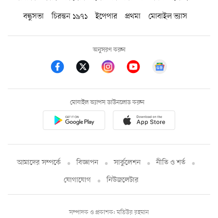
বন্ধুসভা
চিরন্তন ১৯৭১
ইপেপার
প্রথমা
মোবাইল ভ্যাস
অনুসরণ করুন
মোবাইল অ্যাপস ডাউনলোড করুন
আমাদের সম্পর্কে
বিজ্ঞাপন
সার্কুলেশন
নীতি ও শর্ত
যোগাযোগ
নিউজলেটার
সম্পাদক ও প্রকাশক: মতিউর রহমান