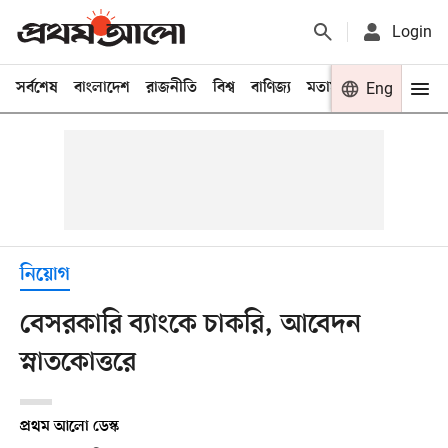
Login
সর্বশেষ
বাংলাদেশ
রাজনীতি
বিশ্ব
বাণিজ্য
মতামত
খেলা
Eng
বিনো
নিয়োগ
বেসরকারি ব্যাংকে চাকরি, আবেদন
স্নাতকোত্তরে
প্রথম আলো ডেস্ক