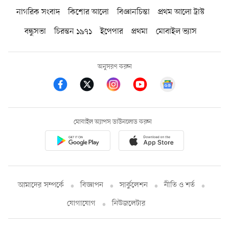
নাগরিক সংবাদ
কিশোর আলো
বিজ্ঞানচিন্তা
প্রথম আলো ট্রাস্ট
বন্ধুসভা
চিরন্তন ১৯৭১
ইপেপার
প্রথমা
মোবাইল ভ্যাস
অনুসরণ করুন
মোবাইল অ্যাপস ডাউনলোড করুন
আমাদের সম্পর্কে
বিজ্ঞাপন
সার্কুলেশন
নীতি ও শর্ত
যোগাযোগ
নিউজলেটার