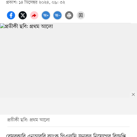
প্রকাশ: ১৪ ডিসেম্বর ২০২৪, ০৯: ৩২
প্রতীকী ছবি: প্রথম আলো
বেসরকারি এনআরবি ব্যাংক পিএলসি জনবল নিয়োগের বিজ্ঞপ্তি