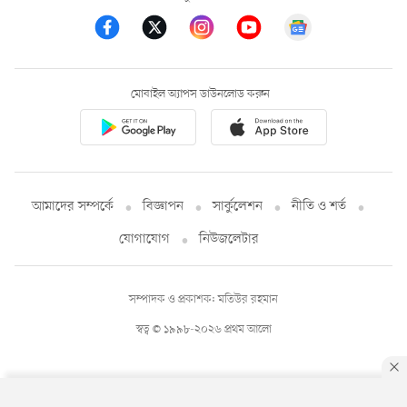
মোবাইল অ্যাপস ডাউনলোড করুন
আমাদের সম্পর্কে
বিজ্ঞাপন
সার্কুলেশন
নীতি ও শর্ত
যোগাযোগ
নিউজলেটার
সম্পাদক ও প্রকাশক: মতিউর রহমান
স্বত্ব © ১৯৯৮-২০২৬ প্রথম আলো