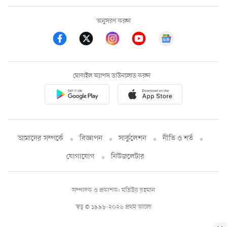
অনুসরণ করুন
মোবাইল অ্যাপস ডাউনলোড করুন
আমাদের সম্পর্কে
বিজ্ঞাপন
সার্কুলেশন
নীতি ও শর্ত
যোগাযোগ
নিউজলেটার
সম্পাদক ও প্রকাশক: মতিউর রহমান
স্বত্ব © ১৯৯৮-২০২৬ প্রথম আলো