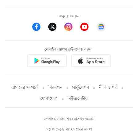
অনুসরণ করুন
মোবাইল অ্যাপস ডাউনলোড করুন
আমাদের সম্পর্কে
বিজ্ঞাপন
সার্কুলেশন
নীতি ও শর্ত
যোগাযোগ
নিউজলেটার
সম্পাদক ও প্রকাশক: মতিউর রহমান
স্বত্ব © ১৯৯৮-২০২৬ প্রথম আলো