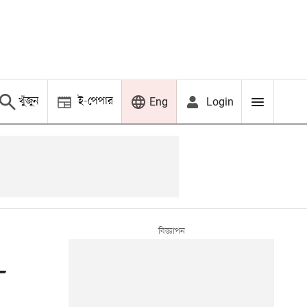
খুঁজুন
ই-পেপার
Login
Eng
-