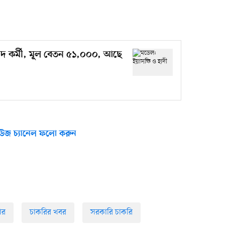
দ কর্মী, মূল বেতন ৫১,০০০, আছে
উজ চ্যানেল ফলো করুন
ার
চাকরির খবর
সরকারি চাকরি