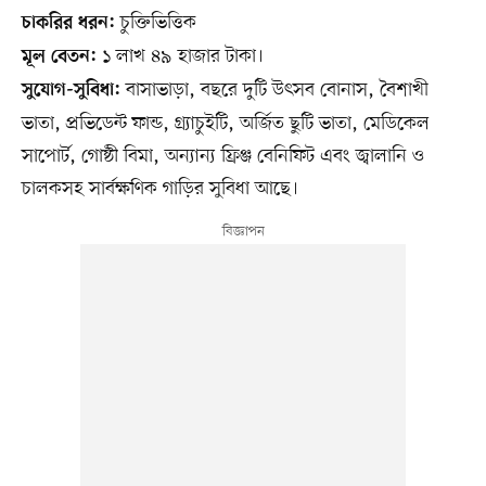
চুক্তিভিত্তিক
চাকরির ধরন:
১ লাখ ৪৯ হাজার টাকা।
মূল বেতন:
বাসাভাড়া, বছরে দুটি উৎসব বোনাস, বৈশাখী
সুযোগ-সুবিধা:
ভাতা, প্রভিডেন্ট ফান্ড, গ্র্যাচুইটি, অর্জিত ছুটি ভাতা, মেডিকেল
সাপোর্ট, গোষ্ঠী বিমা, অন্যান্য ফ্রিঞ্জ বেনিফিট এবং জ্বালানি ও
চালকসহ সার্বক্ষণিক গাড়ির সুবিধা আছে।