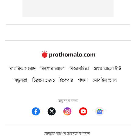
নাগরিক সংবাদ
কিশোর আলো
বিজ্ঞানচিন্তা
প্রথম আলো ট্রাস্ট
বন্ধুসভা
চিরন্তন ১৯৭১
ইপেপার
প্রথমা
মোবাইল ভ্যাস
অনুসরণ করুন
মোবাইল অ্যাপস ডাউনলোড করুন