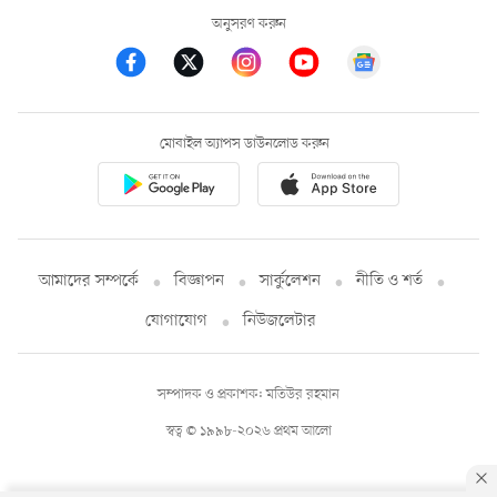
অনুসরণ করুন
মোবাইল অ্যাপস ডাউনলোড করুন
আমাদের সম্পর্কে
বিজ্ঞাপন
সার্কুলেশন
নীতি ও শর্ত
যোগাযোগ
নিউজলেটার
সম্পাদক ও প্রকাশক: মতিউর রহমান
স্বত্ব © ১৯৯৮-২০২৬ প্রথম আলো