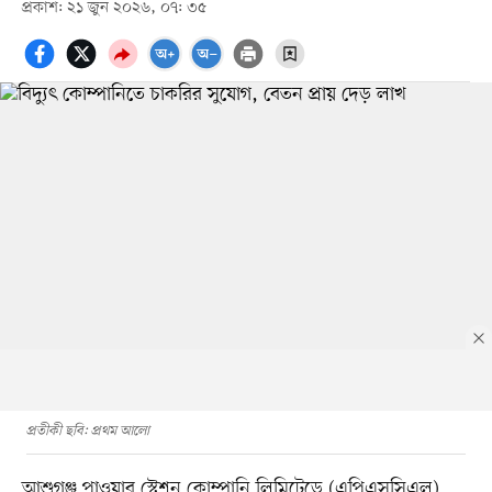
প্রকাশ: ২১ জুন ২০২৬, ০৭: ৩৫
প্রতীকী ছবি: প্রথম আলো
আশুগঞ্জ পাওয়ার স্টেশন কোম্পানি লিমিটেডে (এপিএসসিএল)