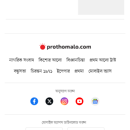
নাগরিক সংবাদ
কিশোর আলো
বিজ্ঞানচিন্তা
প্রথম আলো ট্রাস্ট
বন্ধুসভা
চিরন্তন ১৯৭১
ইপেপার
প্রথমা
মোবাইল ভ্যাস
অনুসরণ করুন
মোবাইল অ্যাপস ডাউনলোড করুন