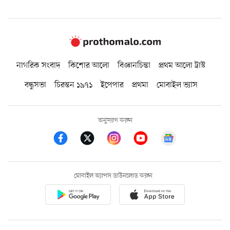
নাগরিক সংবাদ
কিশোর আলো
বিজ্ঞানচিন্তা
প্রথম আলো ট্রাস্ট
বন্ধুসভা
চিরন্তন ১৯৭১
ইপেপার
প্রথমা
মোবাইল ভ্যাস
অনুসরণ করুন
মোবাইল অ্যাপস ডাউনলোড করুন