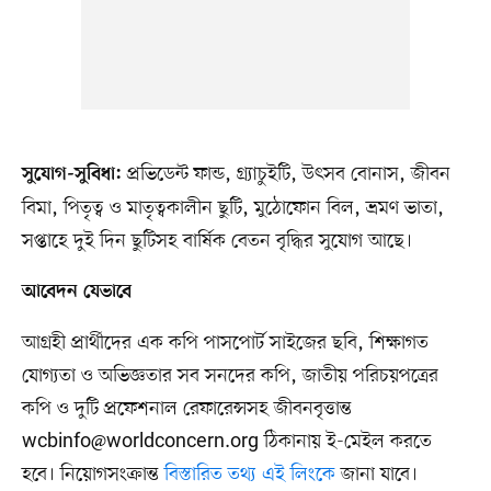
প্রভিডেন্ট ফান্ড, গ্র্যাচুইটি, উৎসব বোনাস, জীবন
সুযোগ-সুবিধা:
বিমা, পিতৃত্ব ও মাতৃত্বকালীন ছুটি, মুঠোফোন বিল, ভ্রমণ ভাতা,
সপ্তাহে দুই দিন ছুটিসহ বার্ষিক বেতন বৃদ্ধির সুযোগ আছে।
আবেদন যেভাবে
আগ্রহী প্রার্থীদের এক কপি পাসপোর্ট সাইজের ছবি, শিক্ষাগত
যোগ্যতা ও অভিজ্ঞতার সব সনদের কপি, জাতীয় পরিচয়পত্রের
কপি ও দুটি প্রফেশনাল রেফারেন্সসহ জীবনবৃত্তান্ত
wcbinfo@worldconcern.org
ঠিকানায় ই-মেইল করতে
হবে। নিয়োগসংক্রান্ত
বিস্তারিত তথ্য এই লিংকে
জানা যাবে।