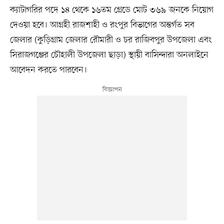
ক্যাটাগরির পদে ১৪ থেকে ১৬তম গ্রেডে মোট ৩৬৯ জনকে নিয়োগ
দেওয়া হবে। আগ্রহী রাজশাহী ও রংপুর বিভাগের অন্তর্গত সব
জেলার (কুড়িগ্রাম জেলার রৌমারী ও চর রাজিবপুর উপজেলা এবং
সিরাজগঞ্জের চৌহালী উপজেলা ছাড়া) স্থায়ী বাসিন্দারা অনলাইনে
আবেদন করতে পারবেন।