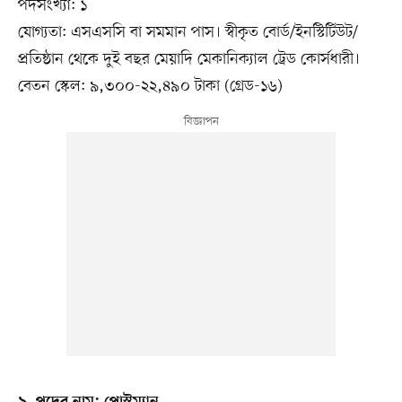
পদসংখ্যা: ১
যোগ্যতা: এসএসসি বা সমমান পাস। স্বীকৃত বোর্ড/ইনস্টিটিউট/
প্রতিষ্ঠান থেকে দুই বছর মেয়াদি মেকানিক্যাল ট্রেড কোর্সধারী।
বেতন স্কেল: ৯,৩০০-২২,৪৯০ টাকা (গ্রেড-১৬)