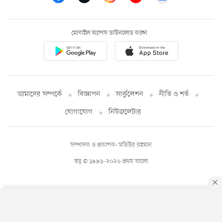
মোবাইল অ্যাপস ডাউনলোড করুন
আমাদের সম্পর্কে
বিজ্ঞাপন
সার্কুলেশন
নীতি ও শর্ত
যোগাযোগ
নিউজলেটার
সম্পাদক ও প্রকাশক: মতিউর রহমান
স্বত্ব © ১৯৯৮-২০২৬ প্রথম আলো
By using this site, you agree to our
Privacy Policy
.
OK