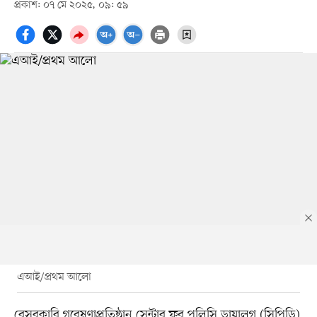
প্রকাশ: ০৭ মে ২০২৫, ০৯: ৫৯
এআই/প্রথম আলো
বেসরকারি গবেষণাপ্রতিষ্ঠান সেন্টার ফর পলিসি ডায়ালগ (সিপিডি)