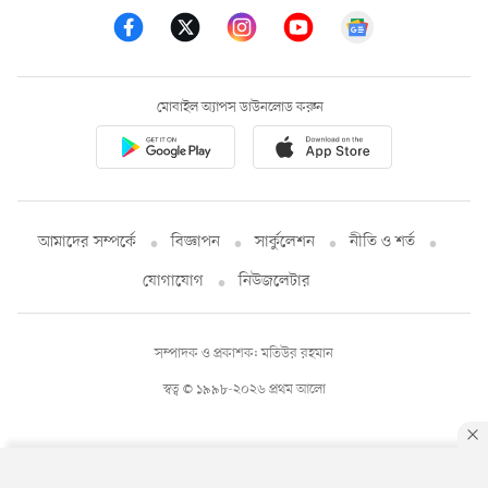
মোবাইল অ্যাপস ডাউনলোড করুন
আমাদের সম্পর্কে
বিজ্ঞাপন
সার্কুলেশন
নীতি ও শর্ত
যোগাযোগ
নিউজলেটার
সম্পাদক ও প্রকাশক: মতিউর রহমান
স্বত্ব © ১৯৯৮-২০২৬ প্রথম আলো