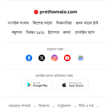
নাগরিক সংবাদ
কিশোর আলো
বিজ্ঞানচিন্তা
প্রথম আলো ট্রাস্ট
বন্ধুসভা
চিরন্তন ১৯৭১
ইপেপার
প্রথমা
মোবাইল ভ্যাস
অনুসরণ করুন
মোবাইল অ্যাপস ডাউনলোড করুন
আমাদের সম্পর্কে
বিজ্ঞাপন
সার্কুলেশন
নীতি ও শর্ত