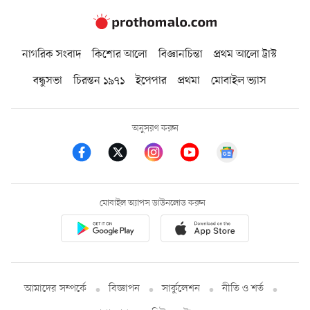
নাগরিক সংবাদ
কিশোর আলো
বিজ্ঞানচিন্তা
প্রথম আলো ট্রাস্ট
বন্ধুসভা
চিরন্তন ১৯৭১
ইপেপার
প্রথমা
মোবাইল ভ্যাস
অনুসরণ করুন
মোবাইল অ্যাপস ডাউনলোড করুন
আমাদের সম্পর্কে
বিজ্ঞাপন
সার্কুলেশন
নীতি ও শর্ত