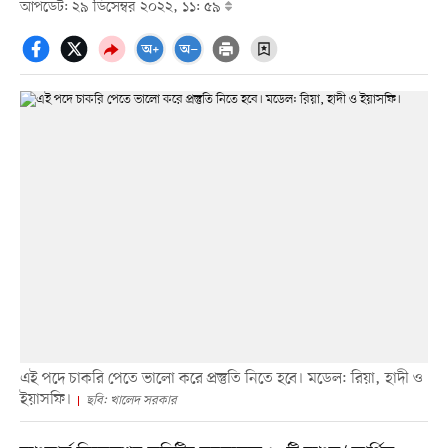
আপডেট: ২৯ ডিসেম্বর ২০২২, ১১: ৫৯
এই পদে চাকরি পেতে ভালো করে প্রস্তুতি নিতে হবে। মডেল: রিয়া, হাদী ও
ইয়াসফি।
ছবি: খালেদ সরকার