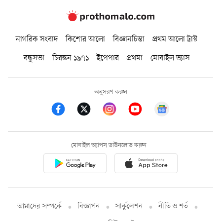
নাগরিক সংবাদ
কিশোর আলো
বিজ্ঞানচিন্তা
প্রথম আলো ট্রাস্ট
বন্ধুসভা
চিরন্তন ১৯৭১
ইপেপার
প্রথমা
মোবাইল ভ্যাস
অনুসরণ করুন
মোবাইল অ্যাপস ডাউনলোড করুন
আমাদের সম্পর্কে
বিজ্ঞাপন
সার্কুলেশন
নীতি ও শর্ত