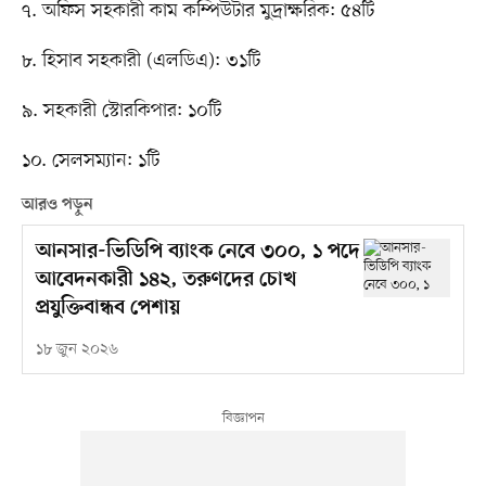
৭. অফিস সহকারী কাম কম্পিউটার মুদ্রাক্ষরিক: ৫৪টি
৮. হিসাব সহকারী (এলডিএ): ৩১টি
৯. সহকারী স্টোরকিপার: ১০টি
১০. সেলসম্যান: ১টি
আরও পড়ুন
আনসার-ভিডিপি ব্যাংক নেবে ৩০০, ১ পদে
আবেদনকারী ১৪২, তরুণদের চোখ
প্রযুক্তিবান্ধব পেশায়
১৮ জুন ২০২৬