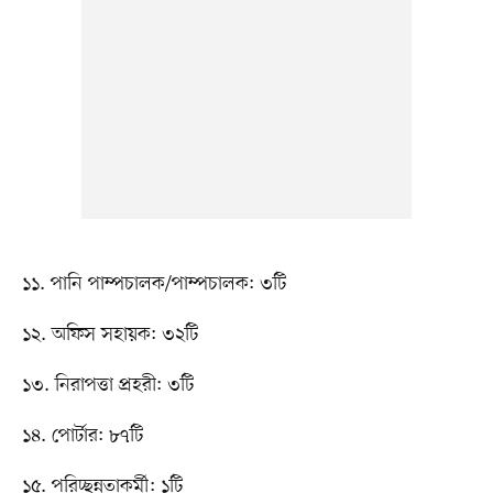
১১. পানি পাম্পচালক/পাম্পচালক: ৩টি
১২. অফিস সহায়ক: ৩২টি
১৩. নিরাপত্তা প্রহরী: ৩টি
১৪. পোর্টার: ৮৭টি
১৫. পরিচ্ছন্নতাকর্মী: ১টি