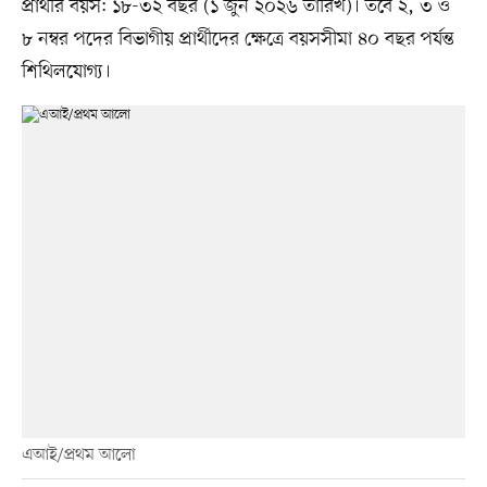
প্রার্থীর বয়স: ১৮-৩২ বছর (১ জুন ২০২৬ তারিখ)। তবে ২, ৩ ও
৮ নম্বর পদের বিভাগীয় প্রার্থীদের ক্ষেত্রে বয়সসীমা ৪০ বছর পর্যন্ত
শিথিলযোগ্য।
এআই/প্রথম আলো