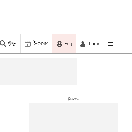
খুঁজুন
ই-পেপার
Login
Eng