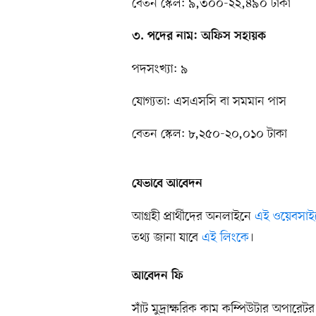
বেতন স্কেল: ৯,৩০০-২২,৪৯০ টাকা
৩. পদের নাম: অফিস সহায়ক
পদসংখ্যা: ৯
যোগ্যতা: এসএসসি বা সমমান পাস
বেতন স্কেল: ৮,২৫০-২০,০১০ টাকা
যেভাবে আবেদন
আগ্রহী প্রার্থীদের অনলাইনে
এই ওয়েবসাই
তথ্য জানা যাবে
এই লিংকে
।
আবেদন ফি
সাঁট মুদ্রাক্ষরিক কাম কম্পিউটার অপারে