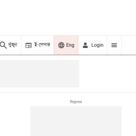
খুঁজুন
ই-পেপার
Login
Eng