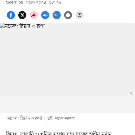
প্রকাশ: ০৪ এপ্রিল ২০২৪, ০৪: ২৮
মডেল: রিয়াদ ও রূপা
ছবি: খালেদ সরকার
বিদ্যুৎ, জ্বালানি ও খনিজ সম্পদ মন্ত্রণালয়ের অধীন নর্দান