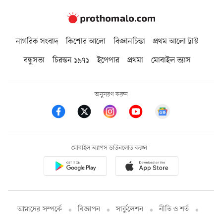
নাগরিক সংবাদ
কিশোর আলো
বিজ্ঞানচিন্তা
প্রথম আলো ট্রাস্ট
বন্ধুসভা
চিরন্তন ১৯৭১
ইপেপার
প্রথমা
মোবাইল ভ্যাস
অনুসরণ করুন
মোবাইল অ্যাপস ডাউনলোড করুন
আমাদের সম্পর্কে
বিজ্ঞাপন
সার্কুলেশন
নীতি ও শর্ত