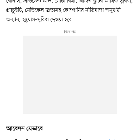
বোনাস, প্রভিডেন্ট ফান্ড, গোষ্ঠী বিমা, অর্জিত ছুটির আর্থিক সুবিধা,
গ্র্যাচুইটি, মেডিকেল ভাতাসহ কোম্পানির নীতিমালা অনুযায়ী
অন্যান্য সুযোগ-সুবিধা দেওয়া হবে।
আবেদন যেভাবে