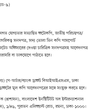
রেড–৯)
 শিক্ষাগত যোগ্যতার সত্যায়িত ফটোকপি, জাতীয় পরিচয়পত্র/
াগরিকত্ব সনদপত্র, সদ্য তোলা তিন কপি পাসপোর্ট
গেজেটেড অফিসারের দেওয়া চারিত্রিক সনদপত্রসহ আবেদনপত্র
াসরি বা ডাকযোগে পাঠাতে হবে।
্য) পে-অর্ডার/ব্যাংক ড্রাফট বিআইআইএসএস, ঢাকা
ড্রাফটের মূল কপি আবেদনপত্রের সঙ্গে সংযুক্ত করতে হবে।
(প্রশাসন), বাংলাদেশ ইনস্টিটিউট অব ইন্টারন্যাশনাল
এসএস), ১/৪৬, পুরাতন এলিফ্যান্ট রোড, রমনা, ঢাকা-১০০০।