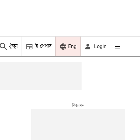
খুঁজুন
ই-পেপার
Login
Eng