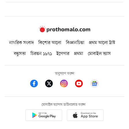
নাগরিক সংবাদ
কিশোর আলো
বিজ্ঞানচিন্তা
প্রথম আলো ট্রাস্ট
বন্ধুসভা
চিরন্তন ১৯৭১
ইপেপার
প্রথমা
মোবাইল ভ্যাস
অনুসরণ করুন
মোবাইল অ্যাপস ডাউনলোড করুন