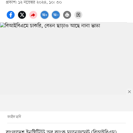
প্রকাশ: ১২ নভেম্বর ২০২৪, ১০: ৩০
ফাইল ছবি
বাংলাদেশ ইনস্টিটিউট অব ব্যাংক ম্যানেজমেন্ট (বিআইবিএম)