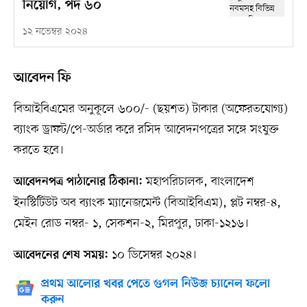
নিয়োগ, পদ ৬০
১২ নভেম্বর ২০২৪
আবেদন ফি
বিআইবিএমের অনুকূলে ৬০০/- (ছয়শত) টাকার (অফেরতযোগ্য)
ব্যাংক ড্রাফট/পে-অর্ডার করে রসিদ আবেদনপত্রের সঙ্গে সংযুক্ত
করতে হবে।
মহাপরিচালক, বাংলাদেশ
আবেদনপত্র পাঠানোর ঠিকানা:
ইনস্টিটিউট অব ব্যাংক ম্যানেজমেন্ট (বিআইবিএম), প্লট নম্বর-৪,
মেইন রোড নম্বর- ১, সেকশন-২, মিরপুর, ঢাকা-১২১৬।
১০ ডিসেম্বর ২০২৪।
আবেদনের শেষ সময়:
প্রথম আলোর খবর পেতে গুগল নিউজ চ্যানেল ফলো
করুন