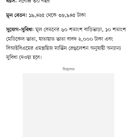
সর্বোচ্চ ৩০ বছর
বয়স:
১৯,৪২৫ থেকে ৩৮,৯৪৫ টাকা
মূল বেতন:
: মূল বেতনের ৬০ শতাংশ বাড়িভাড়া, ১০ শতাংশ
সুযোগ–সুবিধা
মেডিকেল ভাতা, যাতায়াত ভাতা বাবদ ২,০০০ টাকা এবং
বিআইবিএমের এমপ্লয়িজ সার্ভিস রেগুলেশন অনুযায়ী অন্যান্য
সুবিধা দেওয়া হবে।