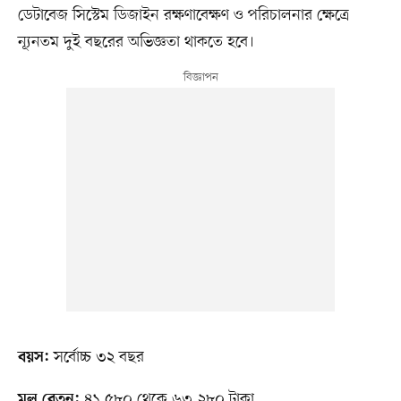
ডেটাবেজ সিস্টেম ডিজাইন রক্ষণাবেক্ষণ ও পরিচালনার ক্ষেত্রে
ন্যূনতম দুই বছরের অভিজ্ঞতা থাকতে হবে।
সর্বোচ্চ ৩২ বছর
বয়স:
৪১,৫৮০ থেকে ৬৩,২৮০ টাকা
মূল বেতন: