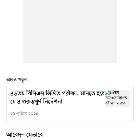
আরও পড়ুন
৪৬তম বিসিএস লিখিত পরীক্ষা, মানতে হবে
যে ৪ গুরুত্বপূর্ণ নির্দেশনা
২১ এপ্রিল ২০২৫
আবেদন যেভাবে