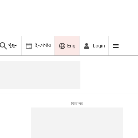
খুঁজুন
ই-পেপার
Login
Eng