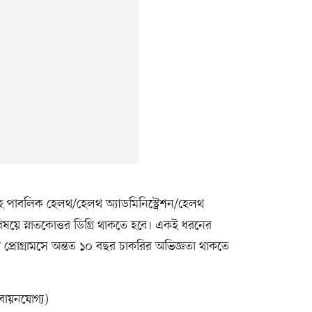
 পাবলিক হেলথ/হেলথ অ্যাডমিনিস্ট্রেশন/হেলথ
য়ে স্নাতকোত্তর ডিগ্রি থাকতে হবে। একই ধরনের
লথ প্রোগ্রামসে অন্তত ১০ বছর চাকরির অভিজ্ঞতা থাকতে
বায়নযোগ্য)