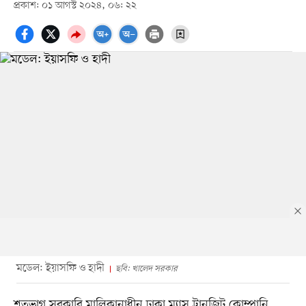
প্রকাশ: ০১ আগস্ট ২০২৪, ০৬: ২২
মডেল: ইয়াসফি ও হাদী
ছবি: খালেদ সরকার
শতভাগ সরকারি মালিকানাধীন ঢাকা ম্যাস ট্রানজিট কোম্পানি