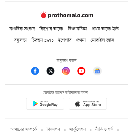
নাগরিক সংবাদ
কিশোর আলো
বিজ্ঞানচিন্তা
প্রথম আলো ট্রাস্ট
বন্ধুসভা
চিরন্তন ১৯৭১
ইপেপার
প্রথমা
মোবাইল ভ্যাস
অনুসরণ করুন
মোবাইল অ্যাপস ডাউনলোড করুন
আমাদের সম্পর্কে
বিজ্ঞাপন
সার্কুলেশন
নীতি ও শর্ত