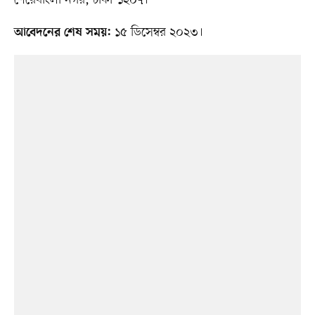
শেরেবাংলা নগর, ঢাকা-১২০৭।
১৫ ডিসেম্বর ২০২৩।
আবেদনের শেষ সময়: