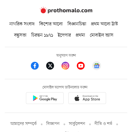
নাগরিক সংবাদ
কিশোর আলো
বিজ্ঞানচিন্তা
প্রথম আলো ট্রাস্ট
বন্ধুসভা
চিরন্তন ১৯৭১
ইপেপার
প্রথমা
মোবাইল ভ্যাস
অনুসরণ করুন
মোবাইল অ্যাপস ডাউনলোড করুন
আমাদের সম্পর্কে
বিজ্ঞাপন
সার্কুলেশন
নীতি ও শর্ত