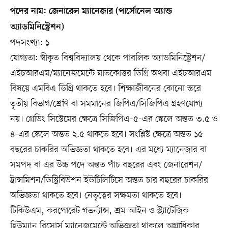
পদের নাম: জেনারেল ম্যানেজার (পার্সোনেল অ্যান্ড
অ্যাডমিনিস্ট্রেশন)
পদসংখ্যা: ১
যোগ্যতা: স্বীকৃত বিশ্ববিদ্যালয় থেকে পাবলিক অ্যাডমিনিস্ট্রেশন/
এইচআরএম/ম্যানেজমেন্টে স্নাতকোত্তর ডিগ্রি অথবা এইচআরএম
বিষয়ে এমবিএ ডিগ্রি থাকতে হবে। শিক্ষাজীবনের কোনো স্তরে
তৃতীয় বিভাগ/শ্রেণি বা সমমানের জিপিএ/সিজিপিএ গ্রহণযোগ্য
নয়। গ্রেডিং সিস্টেমের ক্ষেত্রে সিজিপিএ-৫-এর স্কেলে অন্তত ৩.৫ ও
৪-এর স্কেলে অন্তত ২.৫ থাকতে হবে। সংশ্লিষ্ট ক্ষেত্রে অন্তত ১৫
বছরের চাকরির অভিজ্ঞতা থাকতে হবে। এর মধ্যে ম্যানেজার বা
সমপদ বা এর উচ্চ পদে অন্তত পাঁচ বছরের এবং জেনারেশন/
ট্রান্সমিশন/ডিস্ট্রিবিউশন ইউটিলিটিসে অন্তত চার বছরের চাকরির
অভিজ্ঞতা থাকতে হবে। নেতৃত্বের সক্ষমতা থাকতে হবে।
টিকিউএম, করপোরেট গভর্ন্যান্স, শ্রম আইন ও স্ট্র্যাটেজিক
হিউম্যান রিসোর্স ম্যানেজমেন্টে অভিজ্ঞতা থাকলে অগ্রাধিকার