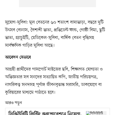
সুযোগ-সুবিধা: মূল বেতনের ৬০ শতাংশ বাসাভাড়া, বছরে দুটি
উৎসব বোনাস, বৈশাখী ভাতা, প্রভিডেন্ট ফান্ড, গোষ্ঠী বিমা, ছুটি
ভাতা, গ্র্যাচুইটি, মেডিকেল-সুবিধা, বার্ষিক বেতন বৃদ্ধিসহ
সার্বক্ষণিক গাড়ির সুবিধা আছে।
আবেদন যেভাবে
আগ্রহী প্রার্থীদের পাসপোর্ট সাইজের ছবি, শিক্ষাগত যোগ্যতা ও
অভিজ্ঞতার সব সনদের সত্যায়িত কপি, জাতীয় পরিচয়পত্র,
নাগরিকত্ব সনদসহ পূর্ণাঙ্গ জীবনবৃত্তান্ত সরাসরি, ডাকযোগে বা
কুরিয়ারের মাধ্যমে পাঠাতে হবে।
আরও পড়ুন
সিকিউরিটি প্রিন্টিং করপোরেশনে নিয়োগ,