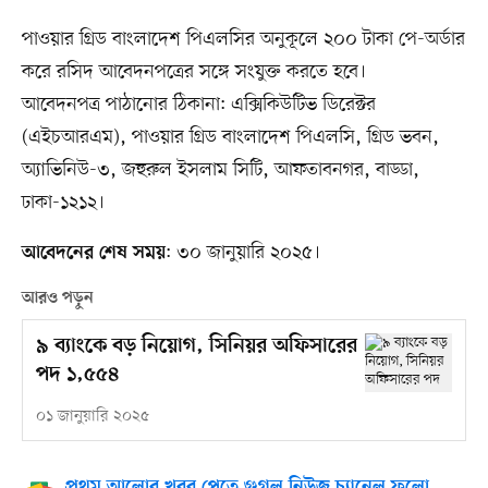
পাওয়ার গ্রিড বাংলাদেশ পিএলসির অনুকূলে ২০০ টাকা পে-অর্ডার
করে রসিদ আবেদনপত্রের সঙ্গে সংযুক্ত করতে হবে।
আবেদনপত্র পাঠানোর ঠিকানা: এক্সিকিউটিভ ডিরেক্টর
(এইচআরএম), পাওয়ার গ্রিড বাংলাদেশ পিএলসি, গ্রিড ভবন,
অ্যাভিনিউ-৩, জহুরুল ইসলাম সিটি, আফতাবনগর, বাড্ডা,
ঢাকা-১২১২।
: ৩০ জানুয়ারি ২০২৫।
আবেদনের শেষ সময়
আরও পড়ুন
৯ ব্যাংকে বড় নিয়োগ, সিনিয়র অফিসারের
পদ ১,৫৫৪
০১ জানুয়ারি ২০২৫