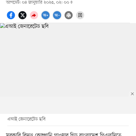
আপডেট: ০৪ জানুয়ারি ২০২৫, ০২: ০০
এআই জেনারেটেড ছবি
সরকারি বিদ্যুৎ কোম্পানি পাওয়ার গ্রিড বাংলাদেশ পিএলসিতে