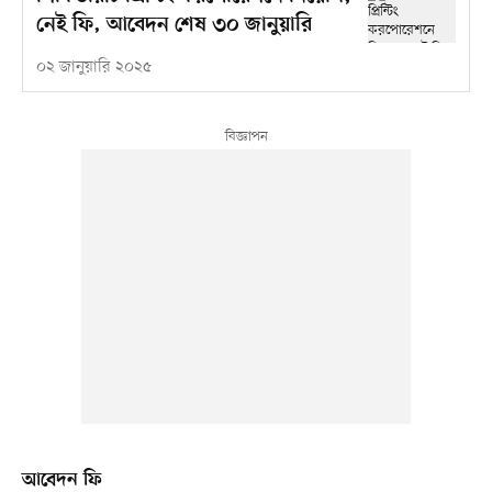
নেই ফি, আবেদন শেষ ৩০ জানুয়ারি
০২ জানুয়ারি ২০২৫
আবেদন ফি