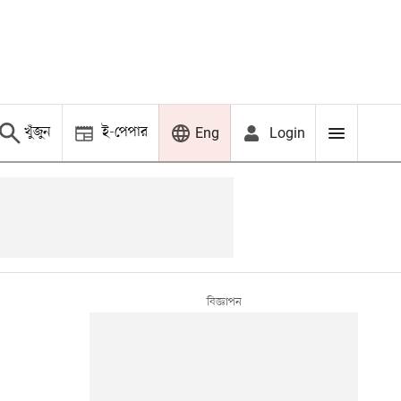
খুঁজুন
ই-পেপার
Login
Eng