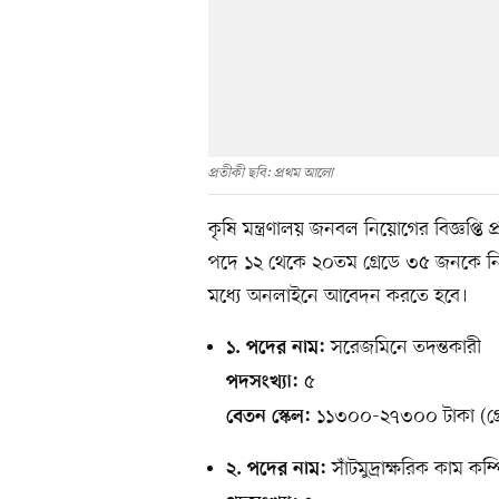
প্রতীকী ছবি: প্রথম আলো
কৃষি মন্ত্রণালয় জনবল নিয়োগের বিজ্ঞপ্তি প
পদে ১২ থেকে ২০তম গ্রেডে ৩৫ জনকে নিয়ো
মধ্যে অনলাইনে আবেদন করতে হবে।
সরেজমিনে তদন্তকারী
১. পদের নাম:
৫
পদসংখ্যা:
১১৩০০-২৭৩০০ টাকা (গ্র
বেতন স্কেল:
সাঁটমুদ্রাক্ষরিক কাম ক
২. পদের নাম: