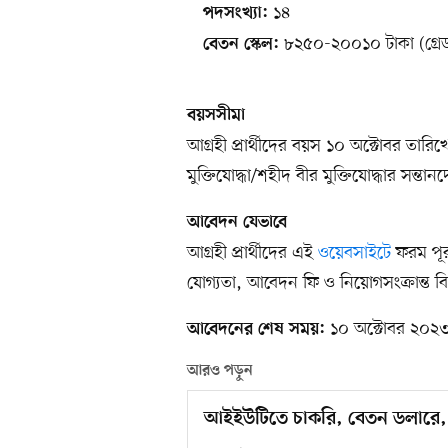
১৪
পদসংখ্যা:
৮২৫০-২০০১০ টাকা (গ্রে
বেতন স্কেল:
বয়সসীমা
আগ্রহী প্রার্থীদের বয়স ১০ অক্টোবর তার
মুক্তিযোদ্ধা/শহীদ বীর মুক্তিযোদ্ধার সন্তা
আবেদন যেভাবে
আগ্রহী প্রার্থীদের এই
ওয়েবসাইটে
ফরম পূর
যোগ্যতা, আবেদন ফি ও নিয়োগসংক্রান্ত বি
১০ অক্টোবর ২০২৩, 
আবেদনের শেষ সময়:
আরও পড়ুন
আইইউটিতে চাকরি, বেতন ডলারে, 