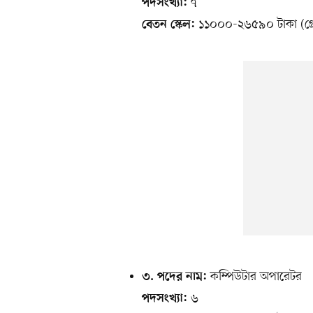
৭
পদসংখ্যা:
১১০০০-২৬৫৯০ টাকা (গ্র
বেতন স্কেল:
কম্পিউটার অপারেটর
৩. পদের নাম:
৬
পদসংখ্যা: