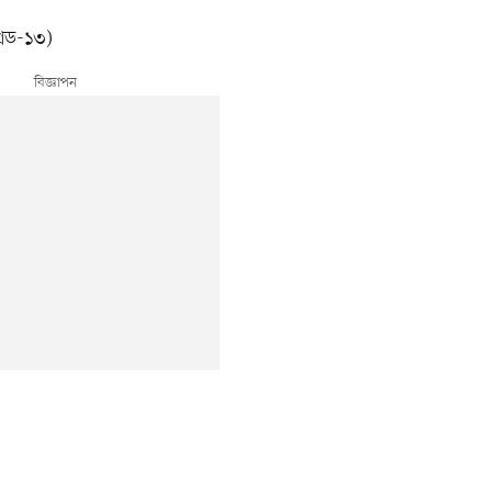
েড-১৩)