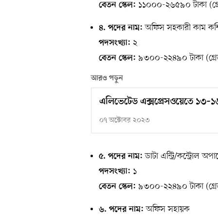
১১০০০-২৬৫৯০ টাকা (গ্র
বেতন স্কেল:
অফিস সহকারী কাম কম্পি
৪. পদের নাম:
২
পদসংখ্যা:
৯৩০০-২২৪৯০ টাকা (গ্রে
বেতন স্কেল:
আরও পড়ুন
এলিভেটেড এক্সপ্রেসওয়েতে ১৩–১
০৭ অক্টোবর ২০২৩
ডাটা এন্ট্রি/কন্ট্রোল অপ
৫. পদের নাম:
১
পদসংখ্যা:
৯৩০০-২২৪৯০ টাকা (গ্রে
বেতন স্কেল:
অফিস সহায়ক
৬. পদের নাম: