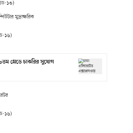
েড-১৩)
উটার মুদ্রাক্ষরিক
ড-১৬)
৬তম গ্রেডে চাকরির সুযোগ
ারেটর
ড-১৬)