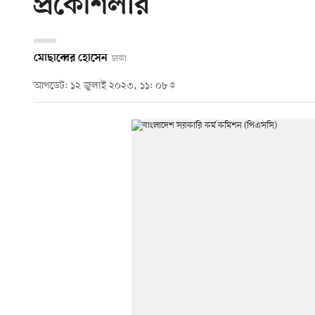
প্রকৌশলীর
মোছাব্বের হোসেন
ঢাকা
আপডেট: ১২ জুলাই ২০২৩, ১১: ০৮