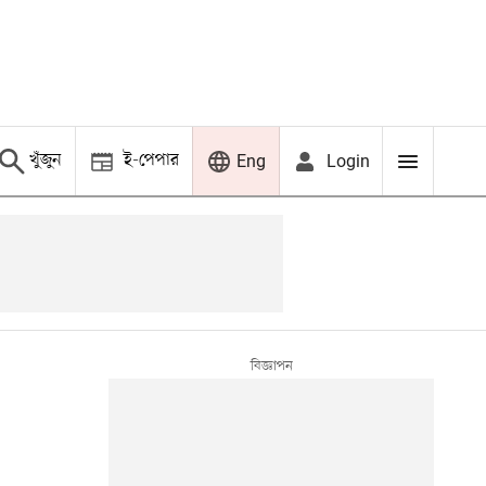
খুঁজুন
ই-পেপার
Login
Eng