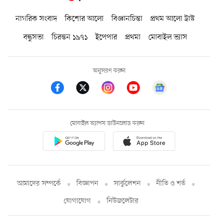
নাগরিক সংবাদ
কিশোর আলো
বিজ্ঞানচিন্তা
প্রথম আলো ট্রাস্ট
বন্ধুসভা
চিরন্তন ১৯৭১
ইপেপার
প্রথমা
মোবাইল ভ্যাস
অনুসরণ করুন
মোবাইল অ্যাপস ডাউনলোড করুন
আমাদের সম্পর্কে
বিজ্ঞাপন
সার্কুলেশন
নীতি ও শর্ত
যোগাযোগ
নিউজলেটার