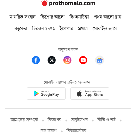
নাগরিক সংবাদ
কিশোর আলো
বিজ্ঞানচিন্তা
প্রথম আলো ট্রাস্ট
বন্ধুসভা
চিরন্তন ১৯৭১
ইপেপার
প্রথমা
মোবাইল ভ্যাস
অনুসরণ করুন
মোবাইল অ্যাপস ডাউনলোড করুন
আমাদের সম্পর্কে
বিজ্ঞাপন
সার্কুলেশন
নীতি ও শর্ত
যোগাযোগ
নিউজলেটার