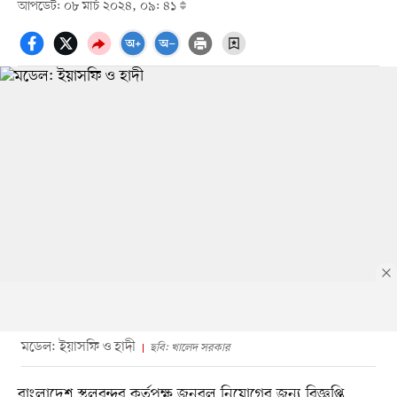
আপডেট: ০৮ মার্চ ২০২৪, ০৯: ৪১
মডেল: ইয়াসফি ও হাদী
ছবি: খালেদ সরকার
বাংলাদেশ স্থলবন্দর কর্তৃপক্ষ জনবল নিয়োগের জন্য বিজ্ঞপ্তি