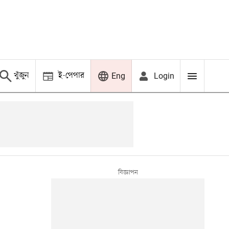
খুঁজুন
ই-পেপার
Login
Eng