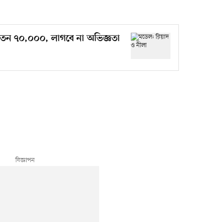
 বেতন ৭০,০০০, লাগবে না অভিজ্ঞতা