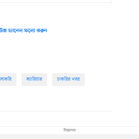
উজ চ্যানেল ফলো করুন
িবাকরি
ক্যারিয়ার
চাকরির খবর