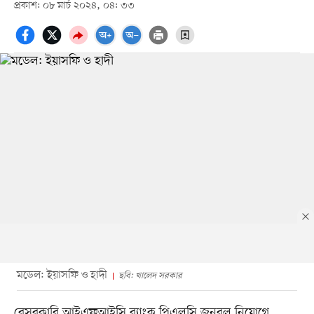
প্রকাশ: ০৮ মার্চ ২০২৪, ০৪: ৩৩
মডেল: ইয়াসফি ও হাদী
ছবি: খালেদ সরকার
বেসরকারি আইএফআইসি ব্যাংক পিএলসি জনবল নিয়োগে