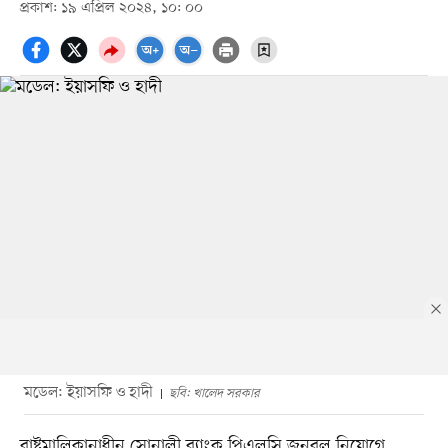
প্রকাশ: ১৯ এপ্রিল ২০২৪, ১০: ০০
মডেল: ইয়াসফি ও হাদী
ছবি: খালেদ সরকার
রাষ্ট্রমালিকানাধীন সোনালী ব্যাংক পিএলসি জনবল নিয়োগে