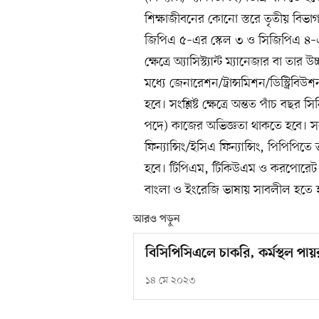
শিক্ষাজীবনের কোনো স্তরে তৃতীয় বিভাগ/শ্
জিপিএ ৫–এর স্কেল ৩ ও সিজিপিএ ৪–এর স
ক্ষেত্রে অ্যাসিস্ট্যান্ট ম্যানেজার বা
মধ্যে জেনারেশন/ট্রান্সমিশন/ডিস্ট্রিব
হবে। সংশ্লিষ্ট ক্ষেত্রে অন্তত পাঁচ ব
পদে) কাজের অভিজ্ঞতা থাকতে হবে। সর
ফিন্যান্সিং/ইসিএ ফিন্যান্সিং, পিপিপি
হবে। টিপিএম, টিকিউএম ও করপোরেট গভ
বাংলা ও ইংরেজি ভাষায় সাবলীল হতে 
আরও পড়ুন
বিসিপিসিএলে চাকরি, কর্মস্থল পায়রা
১৪ মে ২০২৩