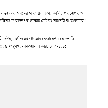
া ও অভিজ্ঞতার সনদের সত্যায়িত কপি, জাতীয় পরিচয়পত্র ও
্গ সিভিসহ আবেদনপত্র (কভার লেটার) সরাসরি বা ডাকযোগে
ডিরেক্টর, নর্থ ওয়েস্ট পাওয়ার জেনারেশন কোম্পানি
৪), ৮ পান্থপথ, কারওয়ান বাজার, ঢাকা–১২১৫।