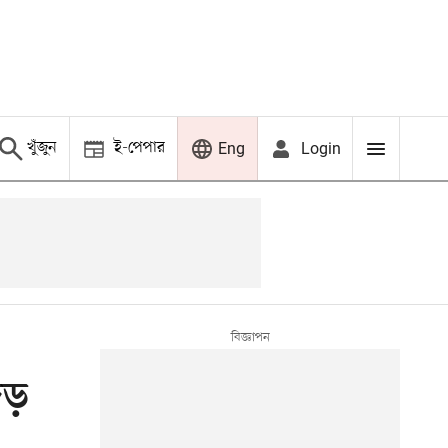
খুঁজুন
ই-পেপার
Login
Eng
েড়