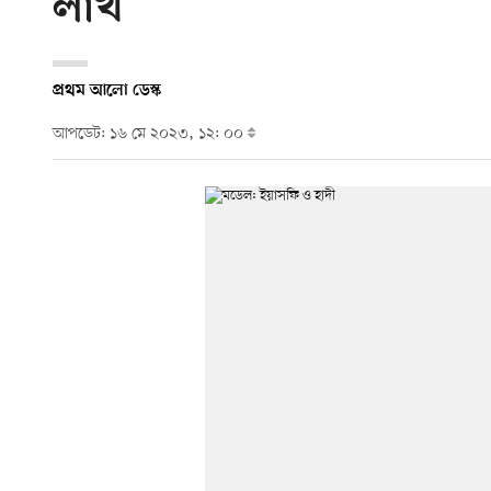
লাখ
প্রথম আলো ডেস্ক
আপডেট: ১৬ মে ২০২৩, ১২: ০০