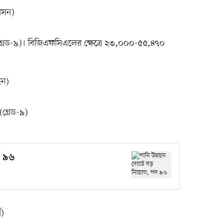
শাসন)
েড-৯)। বিজিএফসিএলের ক্ষেত্রে ২৩,০০০-৫৫,৪৭০
ইন)
্রেড-৯)
দ ৯৬
থ)