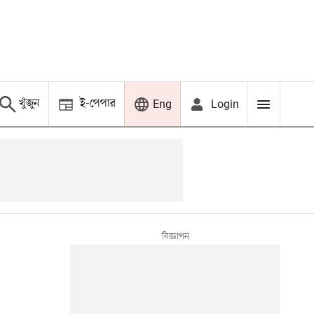
খুঁজুন
ই-পেপার
Login
Eng