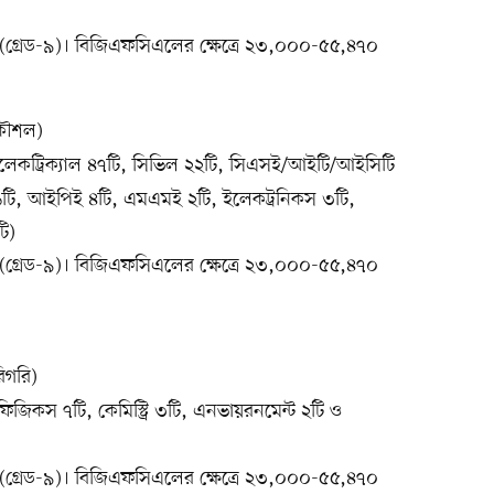
্রেড-৯)। বিজিএফসিএলের ক্ষেত্রে ২৩,০০০-৫৫,৪৭০
রকৌশল)
লেকট্রিক্যাল ৪৭টি, সিভিল ২২টি, সিএসই/আইটি/আইসিটি
 ১১টি, আইপিই ৪টি, এমএমই ২টি, ইলেকট্রনিকস ৩টি,
ি)
্রেড-৯)। বিজিএফসিএলের ক্ষেত্রে ২৩,০০০-৫৫,৪৭০
িগরি)
িকস ৭টি, কেমিস্ট্রি ৩টি, এনভায়রনমেন্ট ২টি ও
্রেড-৯)। বিজিএফসিএলের ক্ষেত্রে ২৩,০০০-৫৫,৪৭০