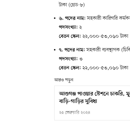
টাকা (গ্রেড-৮)
সহকারী কারিগরি কর্মকর্
৬. পদের নাম:
২
পদসংখ্যা:
২২,০০০-৫৩,০৬০ টাকা (গ
বেতন স্কেল:
সহকারী ব্যবস্থাপক (চিক
৭. পদের নাম:
৩
পদসংখ্যা:
২২,০০০-৫৩,০৬০ টাকা (গ
বেতন স্কেল:
আরও পড়ুন
আশুগঞ্জ পাওয়ার স্টেশনে চাকরি,
বাড়ি-গাড়ির সুবিধা
২৫ ফেব্রুয়ারি ২০২৪