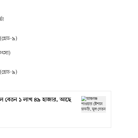
তা
্রেড-৯)
িৎসা)
্রেড-৯)
 মূল বেতন ১ লাখ ৪৯ হাজার, আছে