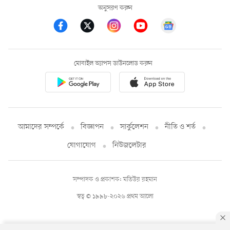
অনুসরণ করুন
মোবাইল অ্যাপস ডাউনলোড করুন
আমাদের সম্পর্কে
বিজ্ঞাপন
সার্কুলেশন
নীতি ও শর্ত
যোগাযোগ
নিউজলেটার
সম্পাদক ও প্রকাশক: মতিউর রহমান
স্বত্ব © ১৯৯৮-২০২৬ প্রথম আলো