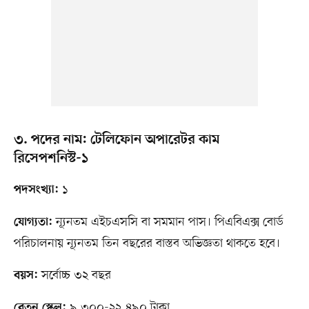
৩. পদের নাম: টেলিফোন অপারেটর কাম
রিসেপশনিস্ট-১
১
পদসংখ্যা:
ন্যূনতম এইচএসসি বা সমমান পাস। পিএবিএক্স বোর্ড
যোগ্যতা:
পরিচালনায় ন্যূনতম তিন বছরের বাস্তব অভিজ্ঞতা থাকতে হবে।
সর্বোচ্চ ৩২ বছর
বয়স:
৯,৩০০-২২,৪৯০ টাকা
বেতন স্কেল: