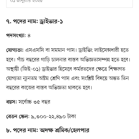
০১ জানুয়ারি ২০২৫
৭. পদের নাম: ড্রাইভার-১
: ৪
পদসংখ্যা
এসএসসি বা সমমান পাস। ড্রাইভিং লাইসেন্সধারী হতে
যোগ্যতা:
হবে। পাঁচ বছরের গাড়ি চালনার বাস্তব অভিজ্ঞতাসম্পন্ন হতে হবে।
অস্থায়ী (জিই-০১) ড্রাইভার হিসেবে কর্মরতদের ক্ষেত্রে শিক্ষাগত
যোগ্যতা ন্যূনতম অষ্টম শ্রেণি পাস এবং সংশ্লিষ্ট বিষয়ে অন্তত তিন
বছরের কাজের বাস্তব অভিজ্ঞতা থাকতে হবে।
সর্বোচ্চ ৩৫ বছর
বয়স:
: ৯,৩০০-২২,৪৯০ টাকা
বেতন স্কেল
৮. পদের নাম: অদক্ষ শ্রমিক/হেলপার