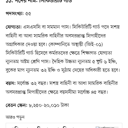
১১. পদের নাম: সিকিউরিটি গার্ড
: ৫৫
পদসংখ্যা
এসএসসি বা সমমান পাস। সিকিউরিটি গার্ড পদে সশস্ত্র
যোগ্যতা:
বাহিনী বা আধা সামরিক বাহিনীর অবসরপ্রাপ্ত সিপাহীদের
অগ্রাধিকার দেওয়া হবে। কোম্পানিতে অস্থায়ী (জিই-০১)
সিকিউরিটি গার্ড হিসেবে কর্মরতদের ক্ষেত্রে শিক্ষাগত যোগ্যতা
ন্যূনতম অষ্টম শ্রেণি পাস। দৈহিক উচ্চতা ন্যূনতম ৫ ফুট ৬ ইঞ্চি,
বুকের মাপ ন্যূনতম ৩২ ইঞ্চি ও সুঠাম দেহের অধিকারী হতে হবে।
সর্বোচ্চ ৩২ বছর। সশস্ত্র বাহিনী বা আধা সামরিক বাহিনীর
বয়স:
অবসরপ্রাপ্ত সিপাহীদের ক্ষেত্রে বয়সসীমা সর্বোচ্চ ৪৫ বছর।
৮,২৫০-২০,০১০ টাকা
বেতন স্কেল:
আরও পড়ুন