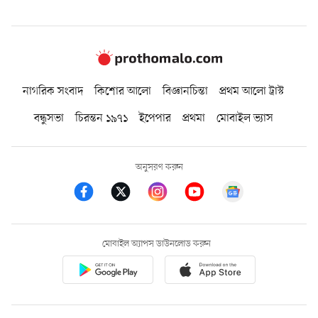
নাগরিক সংবাদ
কিশোর আলো
বিজ্ঞানচিন্তা
প্রথম আলো ট্রাস্ট
বন্ধুসভা
চিরন্তন ১৯৭১
ইপেপার
প্রথমা
মোবাইল ভ্যাস
অনুসরণ করুন
মোবাইল অ্যাপস ডাউনলোড করুন