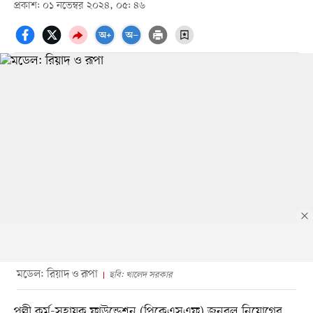
প্রকাশ: ০১ নভেম্বর ২০২৪, ০৫: ৪৬
মডেল: রিয়াদ ও রূপা
ছবি: খালেদ সরকার
পল্লী কর্ম-সহায়ক ফাউন্ডেশন (পিকেএসএফ) জনবল নিয়োগের