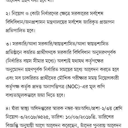
আবেদন গ্রহণ করা হবে না।
২। নিয়োগ ও কোটা নির্ধারণের ক্ষেত্রে সরকারের সর্বশেষ
বিধিবিধান/জনপ্রশাসন মন্ত্রণালয়ের সর্বশেষ জারিকৃত প্রজ্ঞাপন
প্রতিপালিত হবে।
৩। সরকারি/আধা সরকারি/স্বায়ত্তশাসিত/আধা স্বায়ত্তশাসিত
প্রতিষ্ঠানে কর্মরত প্রার্থীগণকে সরকারি বিধিবিধান অনুসরণপূর্বক
(নির্ধারিত বয়স সীমার মধ্যে) অবশ্যই যথাযথ কর্তৃপক্ষের
অনুমোদন গ্রহণপূর্বক নির্ধারিত সময়ের মধ্যে আবেদন করতে হবে
এবং সব চাকরিরত প্রার্থীদের মৌখিক পরীক্ষার সময় নিয়োগকারী
কর্তৃপক্ষ কর্তৃক প্রদত্ত অনাপত্তিপত্র (NOC)–এর মূল কপি
বাধ্যতামূলকভাবে জমা দিতে হবে।
৪। যাঁরা স্বাস্থ্য অধিদপ্তরের স্মারক নম্বর-স্বাঃঅধিঃ/প্রশা-২/৩য় শ্রেণি
নিয়োগ-৩/২০১৮/৪৫২৫, তারিখ: ১০/০৮/২০১৮খ্রি. তারিখের
বিজ্ঞপ্তি অনুযায়ী আগে আবেদন করেছেন, তাঁদের পুনরায় আবেদন