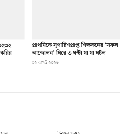
: ৩২৩২
প্রাথমিকে সুপারিশপ্রাপ্ত শিক্ষকদের ‘সফল
চাকরির
আন্দোলন’ ঘিরে ৩ ঘণ্টা যা যা ঘটল
০২ আগস্ট ২০২৬
ধুসভা
চিরন্তন ১৯৭১