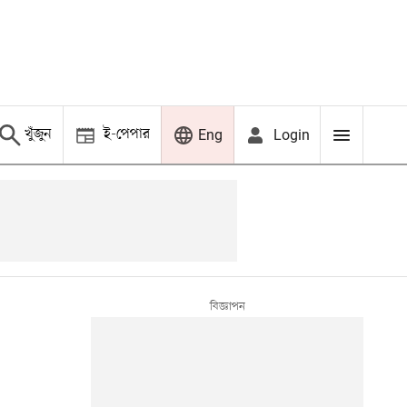
খুঁজুন
ই-পেপার
Login
Eng