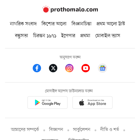
নাগরিক সংবাদ
কিশোর আলো
বিজ্ঞানচিন্তা
প্রথম আলো ট্রাস্ট
বন্ধুসভা
চিরন্তন ১৯৭১
ইপেপার
প্রথমা
মোবাইল ভ্যাস
অনুসরণ করুন
মোবাইল অ্যাপস ডাউনলোড করুন
আমাদের সম্পর্কে
বিজ্ঞাপন
সার্কুলেশন
নীতি ও শর্ত