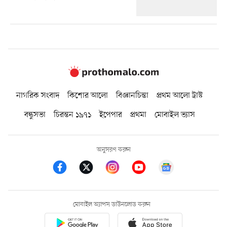
নাগরিক সংবাদ
কিশোর আলো
বিজ্ঞানচিন্তা
প্রথম আলো ট্রাস্ট
বন্ধুসভা
চিরন্তন ১৯৭১
ইপেপার
প্রথমা
মোবাইল ভ্যাস
অনুসরণ করুন
মোবাইল অ্যাপস ডাউনলোড করুন