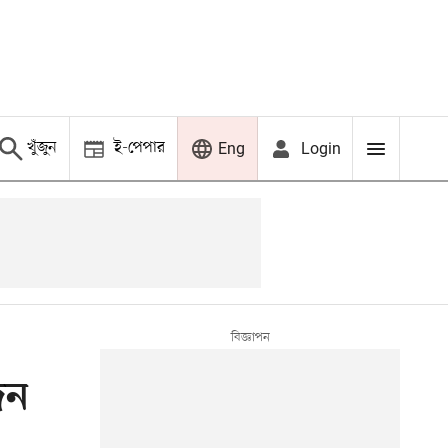
খুঁজুন
ই-পেপার
Login
Eng
দন