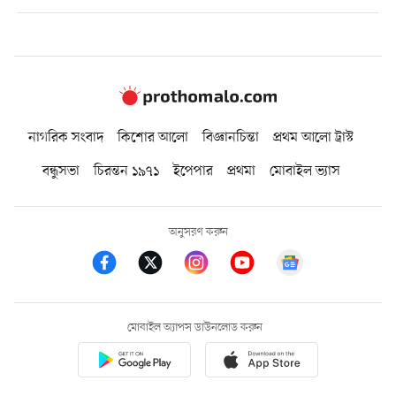
নাগরিক সংবাদ
কিশোর আলো
বিজ্ঞানচিন্তা
প্রথম আলো ট্রাস্ট
বন্ধুসভা
চিরন্তন ১৯৭১
ইপেপার
প্রথমা
মোবাইল ভ্যাস
অনুসরণ করুন
মোবাইল অ্যাপস ডাউনলোড করুন