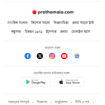
নাগরিক সংবাদ
কিশোর আলো
বিজ্ঞানচিন্তা
প্রথম আলো ট্রাস্ট
বন্ধুসভা
চিরন্তন ১৯৭১
ইপেপার
প্রথমা
মোবাইল ভ্যাস
অনুসরণ করুন
মোবাইল অ্যাপস ডাউনলোড করুন
আমাদের সম্পর্কে
বিজ্ঞাপন
সার্কুলেশন
নীতি ও শর্ত