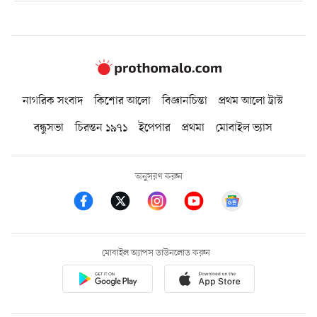
নাগরিক সংবাদ
কিশোর আলো
বিজ্ঞানচিন্তা
প্রথম আলো ট্রাস্ট
বন্ধুসভা
চিরন্তন ১৯৭১
ইপেপার
প্রথমা
মোবাইল ভ্যাস
অনুসরণ করুন
মোবাইল অ্যাপস ডাউনলোড করুন