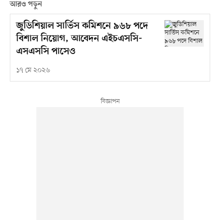
আরও পড়ুন
জুডিশিয়াল সার্ভিস কমিশনে ৯৬৮ পদে
বিশাল নিয়োগ, আবেদন এইচএসসি-
এসএসসি পাসেও
১৭ মে ২০২৬