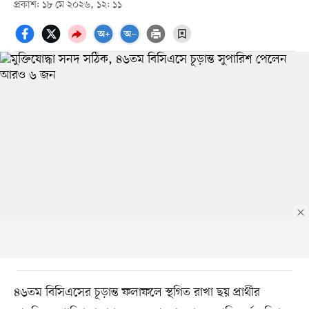
প্রকাশ: ১৮ মে ২০২৬, ১২: ১১
৪৬তম বিসিএসের চূড়ান্ত ফলাফলে স্থগিত রাখা ছয় প্রার্থীর